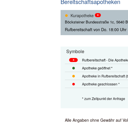
Bereitschaftsapotheken
Kurapotheke
R
Böcksteiner Bundesstraße 1c, 5640 B
Rufbereitschaft von Do. 18:00 Uhr 
Symbole
Rufbereitschaft - Die Apothek
R
Apotheke geöffnet *
Apotheke in Rufbereitschaft (b
Apotheke geschlossen *
* zum Zeitpunkt der Anfrage
Alle Angaben ohne Gewähr auf Volls